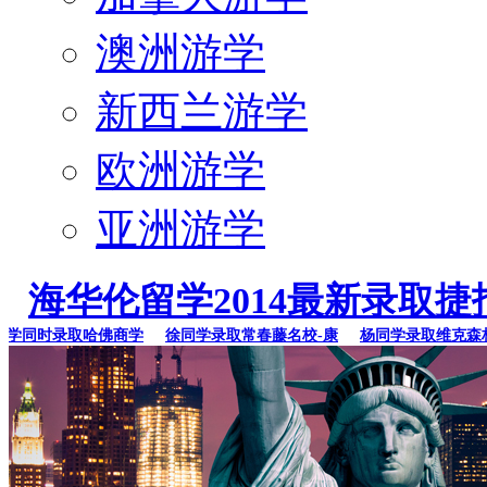
澳洲游学
新西兰游学
欧洲游学
亚洲游学
海华伦留学2014最新录取捷
同时录取哈佛商学
徐同学录取常春藤名校-康
杨同学录取维克森林大