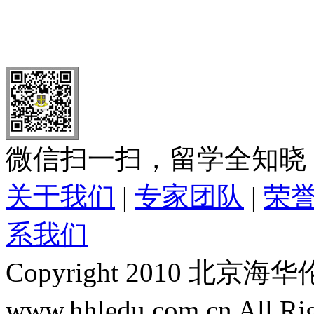
北 京
上 海
广 洲
南 京
大 连
武 汉
青 岛
全国免费电话：
400-646-8802
北京海华伦电话：
010-5869 8
微信扫一扫，留学全知晓
关于我们
|
专家团队
|
荣
系我们
Copyright 2010 
www.hhledu.com.cn All R