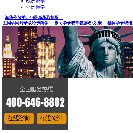
欧洲游学
亚洲游学
海华伦留学2014最新录取捷报：
同学同时录取哈佛商学
徐同学录取常春藤名校-康
杨同学录取维克