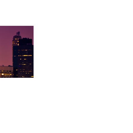
学录取卡内基梅陇大
徐同学录取里海大学！