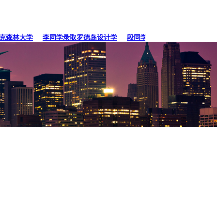
森林大学
李同学录取罗德岛设计学
段同学、贾同学录取纽约
张同