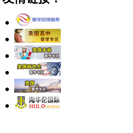
北 京
上 海
广 洲
南 京
大 连
武 汉
青 岛
全国免费电话：
400-646-8802
北京海华伦电话：
010-5869 8