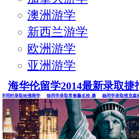
澳洲游学
新西兰游学
欧洲游学
亚洲游学
海华伦留学2014最新录取捷
同时录取哈佛商学
徐同学录取常春藤名校-康
杨同学录取维克森林大