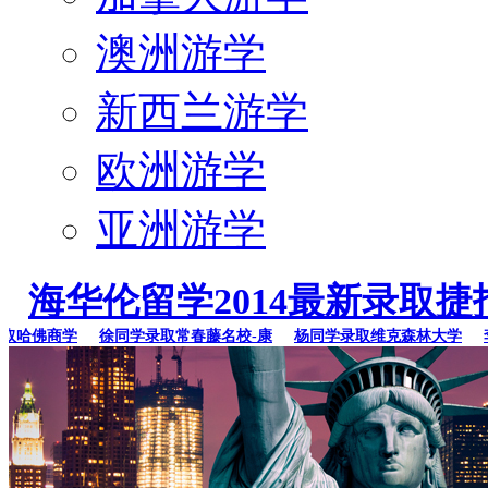
澳洲游学
新西兰游学
欧洲游学
亚洲游学
海华伦留学2014最新录取捷
哈佛商学
徐同学录取常春藤名校-康
杨同学录取维克森林大学
李同