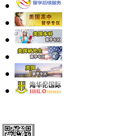
北 京
上 海
广 洲
南 京
大 连
武 汉
青 岛
全国免费电话：
400-646-8802
北京海华伦电话：
010-5869 8