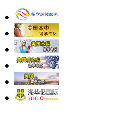
北 京
上 海
广 洲
南 京
大 连
武 汉
青 岛
全国免费电话：
400-646-8802
北京海华伦电话：
010-5869 8