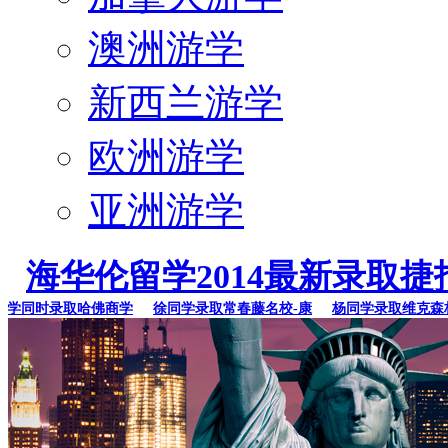
澳洲游学
新西兰游学
欧洲游学
亚洲游学
海华伦留学2014最新录取捷
同时录取哈佛商学
徐同学录取常春藤名校-康
杨同学录取维克森林大