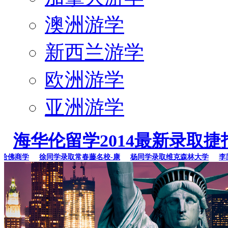
澳洲游学
新西兰游学
欧洲游学
亚洲游学
海华伦留学2014最新录取捷
佛商学
徐同学录取常春藤名校-康
杨同学录取维克森林大学
李同学