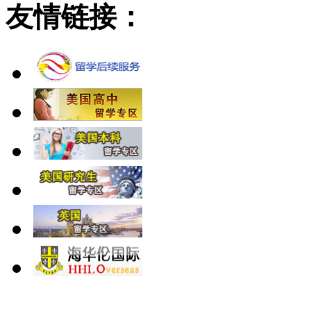
友情链接：
北 京
上 海
广 洲
南 京
大 连
武 汉
青 岛