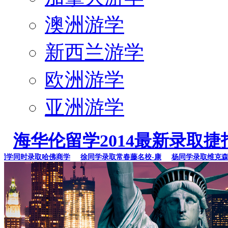
澳洲游学
新西兰游学
欧洲游学
亚洲游学
海华伦留学2014最新录取捷
同时录取哈佛商学
徐同学录取常春藤名校-康
杨同学录取维克森林