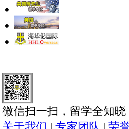
北 京
上 海
广 洲
南 京
大 连
武 汉
青 岛
全国免费电话：
400-646-8802
北京海华伦电话：
010-5869 8
微信扫一扫，留学全知晓
关于我们
|
专家团队
|
荣