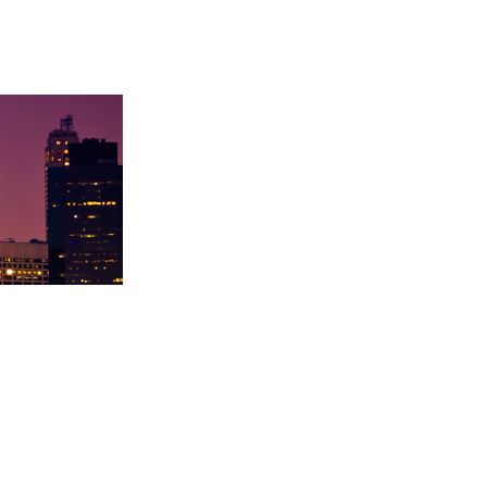
学录取卡内基梅陇大
徐同学录取里海大学！