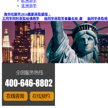
欧洲游学
亚洲游学
海华伦留学2014最新录取捷报：
王同学同时录取哈佛商学
徐同学录取常春藤名校-康
杨同学录取维克