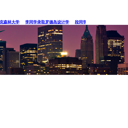
森林大学
李同学录取罗德岛设计学
段同学、贾同学录取纽约
张同