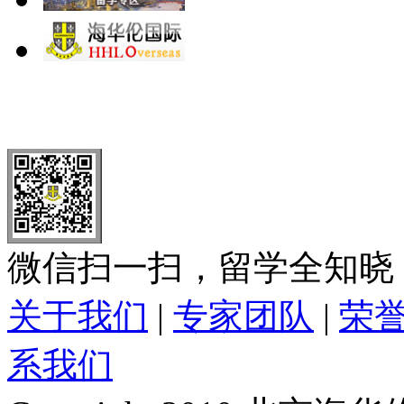
北 京
上 海
广 洲
南 京
大 连
武 汉
青 岛
全国免费电话：
400-646-8802
北京海华伦电话：
010-5869 8
微信扫一扫，留学全知晓
关于我们
|
专家团队
|
荣
系我们