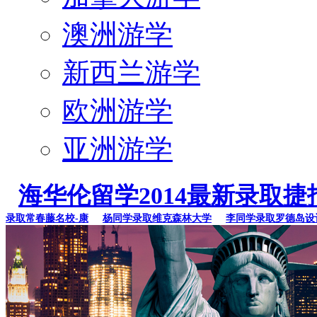
澳洲游学
新西兰游学
欧洲游学
亚洲游学
海华伦留学2014最新录取捷
取常春藤名校-康
杨同学录取维克森林大学
李同学录取罗德岛设计学