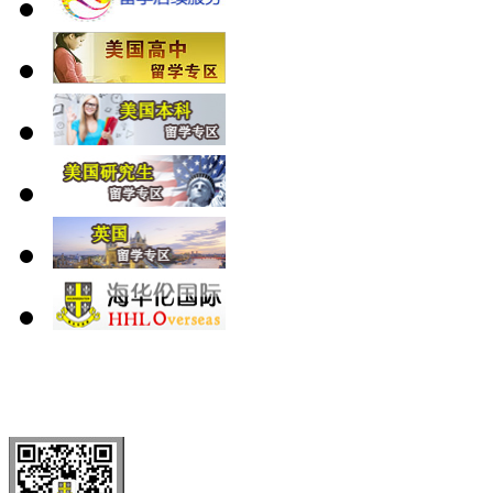
北 京
上 海
广 洲
南 京
大 连
武 汉
青 岛
全国免费电话：
400-646-8802
北京海华伦电话：
010-5869 8