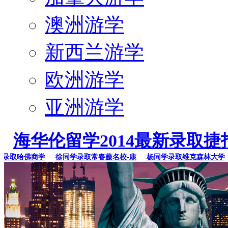
澳洲游学
新西兰游学
欧洲游学
亚洲游学
海华伦留学2014最新录取捷
取哈佛商学
徐同学录取常春藤名校-康
杨同学录取维克森林大学