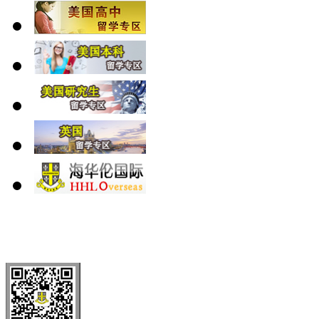
北 京
上 海
广 洲
南 京
大 连
武 汉
青 岛
全国免费电话：
400-646-8802
北京海华伦电话：
010-5869 8