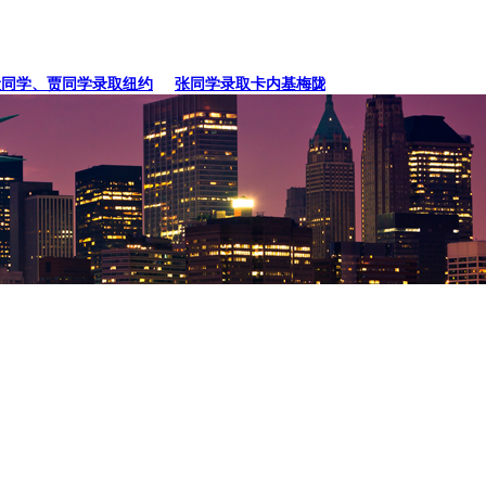
学、贾同学录取纽约
张同学录取卡内基梅陇大
徐同学录取里海大学