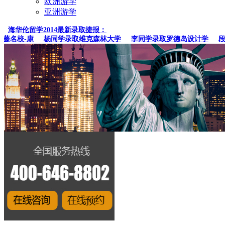
欧洲游学
亚洲游学
海华伦留学2014最新录取捷报：
名校-康
杨同学录取维克森林大学
李同学录取罗德岛设计学
段同