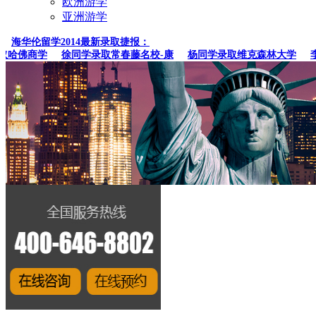
欧洲游学
亚洲游学
海华伦留学2014最新录取捷报：
哈佛商学
徐同学录取常春藤名校-康
杨同学录取维克森林大学
李同