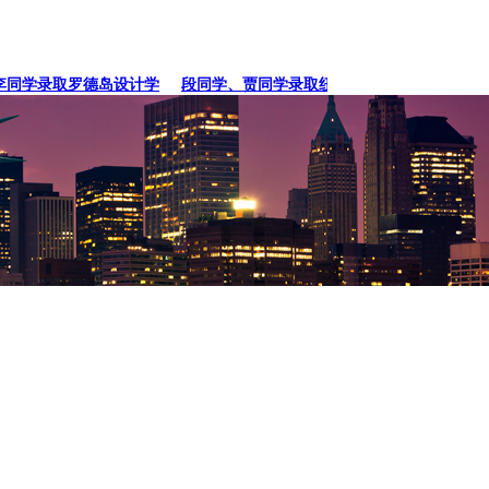
学录取罗德岛设计学
段同学、贾同学录取纽约
张同学录取卡内基梅