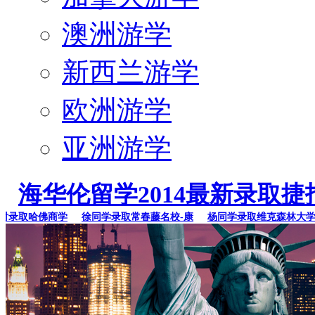
澳洲游学
新西兰游学
欧洲游学
亚洲游学
海华伦留学2014最新录取捷
录取哈佛商学
徐同学录取常春藤名校-康
杨同学录取维克森林大学