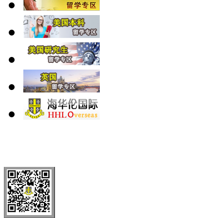
北 京
上 海
广 洲
南 京
大 连
武 汉
青 岛
全国免费电话：
400-646-8802
北京海华伦电话：
010-5869 8