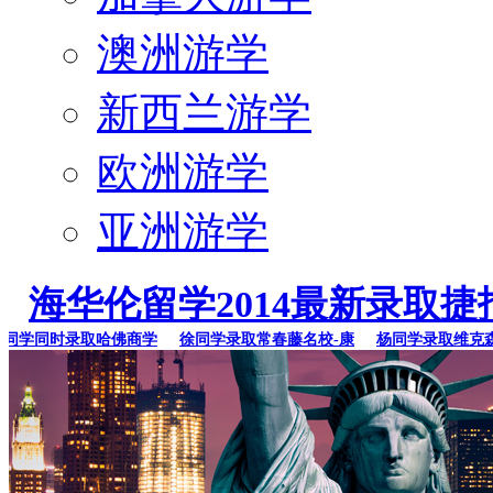
澳洲游学
新西兰游学
欧洲游学
亚洲游学
海华伦留学2014最新录取捷
学同时录取哈佛商学
徐同学录取常春藤名校-康
杨同学录取维克森林