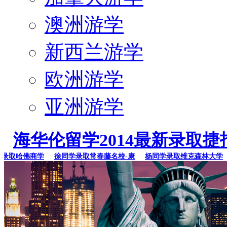
澳洲游学
新西兰游学
欧洲游学
亚洲游学
海华伦留学2014最新录取捷
取哈佛商学
徐同学录取常春藤名校-康
杨同学录取维克森林大学
李