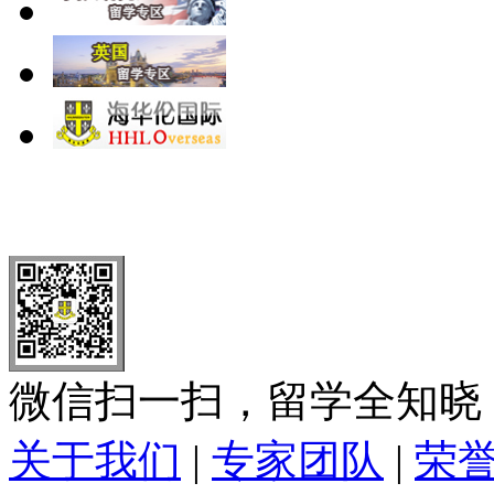
北 京
上 海
广 洲
南 京
大 连
武 汉
青 岛
全国免费电话：
400-646-8802
北京海华伦电话：
010-5869 8
微信扫一扫，留学全知晓
关于我们
|
专家团队
|
荣