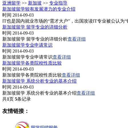
亚洲留学
>>
新加坡
>>
专业指导
新加坡留学较有发展潜力的专业介绍
时间 2014-09-03
IT也是国内就业市场的“需才大户”，出国攻读IT专业被公认为“
新加坡留学 留学专业的详细分析
时间 2014-09-03
新加坡留学 留学专业的详细分析
查看详细
新加坡留学专业申请常识
时间 2014-09-03
新加坡留学专业申请常识
查看详细
新加坡留学各类院校性质比较
时间 2014-09-03
新加坡留学各类院校性质比较
查看详细
新加坡留学 系统分析专业的基本介绍
时间 2014-09-03
新加坡留学 系统分析专业的基本介绍
查看详细
共
1
页
5
条记录
友情链接：