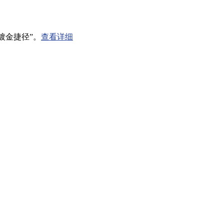
镀金捷径”。
查看详细