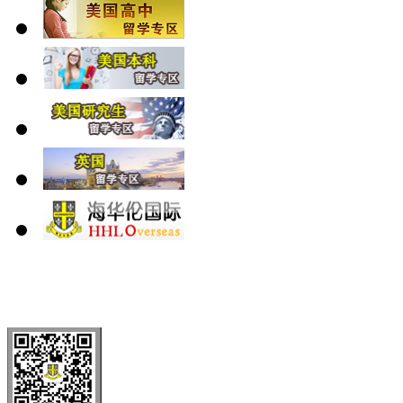
北 京
上 海
广 洲
南 京
大 连
武 汉
青 岛
全国免费电话：
400-646-8802
北京海华伦电话：
010-5869 8