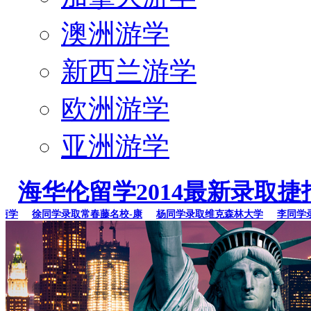
澳洲游学
新西兰游学
欧洲游学
亚洲游学
海华伦留学2014最新录取捷
学
徐同学录取常春藤名校-康
杨同学录取维克森林大学
李同学录取