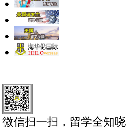
北 京
上 海
广 洲
南 京
大 连
武 汉
青 岛
全国免费电话：
400-646-8802
北京海华伦电话：
010-5869 8
微信扫一扫，留学全知晓