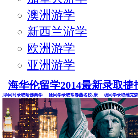
澳洲游学
新西兰游学
欧洲游学
亚洲游学
海华伦留学2014最新录取捷
学同时录取哈佛商学
徐同学录取常春藤名校-康
杨同学录取维克森林