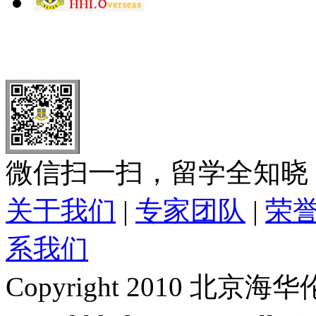
北 京
上 海
广 洲
南 京
大 连
武 汉
青 岛
全国免费电话：
400-646-8802
北京海华伦电话：
010-5869 8
微信扫一扫，留学全知晓
关于我们
|
专家团队
|
荣
系我们
Copyright 2010 