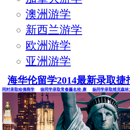
澳洲游学
新西兰游学
欧洲游学
亚洲游学
海华伦留学2014最新录取捷
时录取哈佛商学
徐同学录取常春藤名校-康
杨同学录取维克森林大学