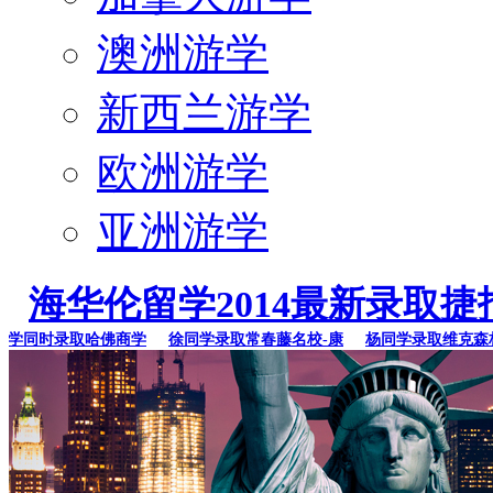
澳洲游学
新西兰游学
欧洲游学
亚洲游学
海华伦留学2014最新录取捷
同时录取哈佛商学
徐同学录取常春藤名校-康
杨同学录取维克森林大