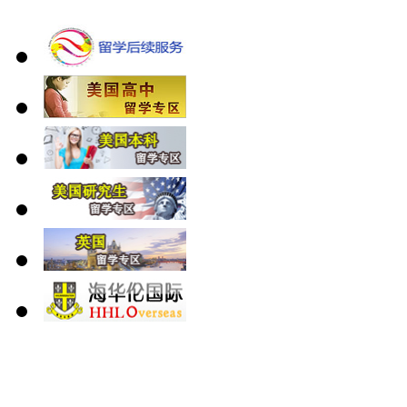
北 京
上 海
广 洲
南 京
大 连
武 汉
青 岛
全国免费电话：
400-646-8802
北京海华伦电话：
010-5869 8