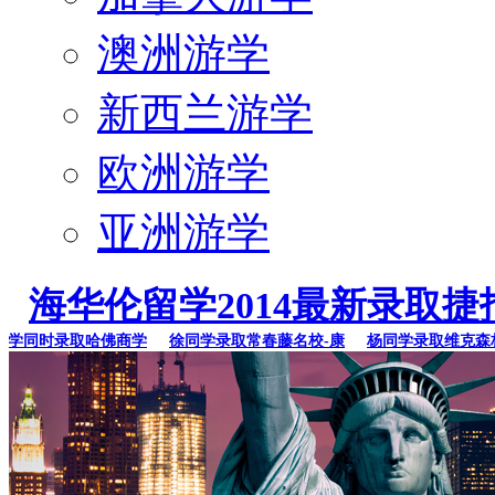
澳洲游学
新西兰游学
欧洲游学
亚洲游学
海华伦留学2014最新录取捷
同时录取哈佛商学
徐同学录取常春藤名校-康
杨同学录取维克森林大