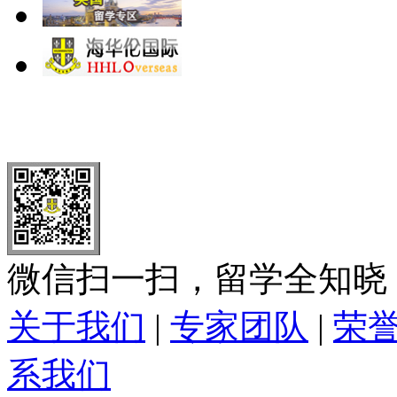
北 京
上 海
广 洲
南 京
大 连
武 汉
青 岛
全国免费电话：
400-646-8802
北京海华伦电话：
010-5869 8
微信扫一扫，留学全知晓
关于我们
|
专家团队
|
荣
系我们