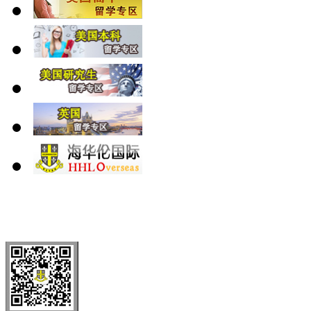
北 京
上 海
广 洲
南 京
大 连
武 汉
青 岛
全国免费电话：
400-646-8802
北京海华伦电话：
010-5869 8