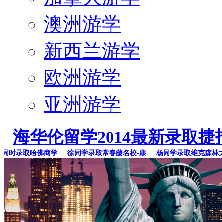
澳洲游学
新西兰游学
欧洲游学
亚洲游学
海华伦留学2014最新录取捷
时录取哈佛商学
徐同学录取常春藤名校-康
杨同学录取维克森林大学