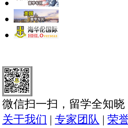
北 京
上 海
广 洲
南 京
大 连
武 汉
青 岛
全国免费电话：
400-646-8802
北京海华伦电话：
010-5869 8
微信扫一扫，留学全知晓
关于我们
|
专家团队
|
荣