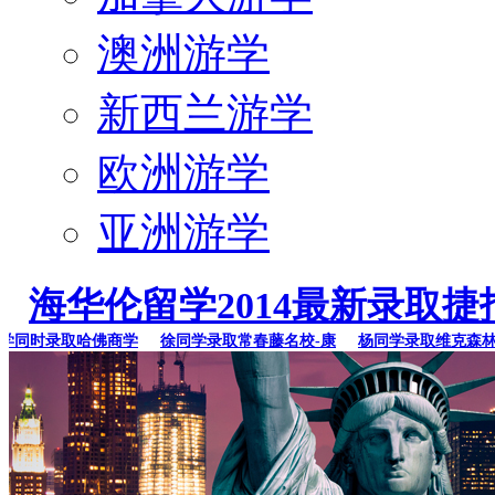
澳洲游学
新西兰游学
欧洲游学
亚洲游学
海华伦留学2014最新录取捷
同时录取哈佛商学
徐同学录取常春藤名校-康
杨同学录取维克森林大