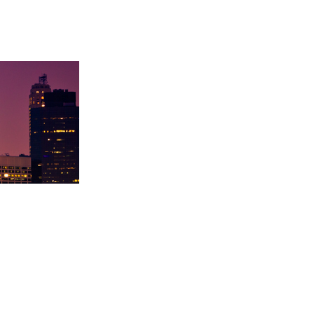
卡内基梅陇大
徐同学录取里海大学！