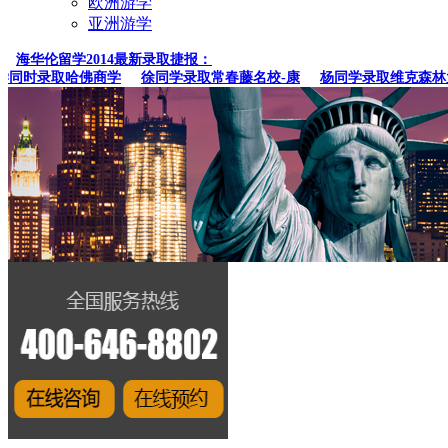
欧洲游学
亚洲游学
海华伦留学2014最新录取捷报：
时录取哈佛商学
徐同学录取常春藤名校-康
杨同学录取维克森林大