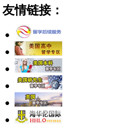
友情链接：
北 京
上 海
广 洲
南 京
大 连
武 汉
青 岛