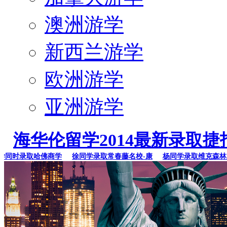
澳洲游学
新西兰游学
欧洲游学
亚洲游学
海华伦留学2014最新录取捷
时录取哈佛商学
徐同学录取常春藤名校-康
杨同学录取维克森林大