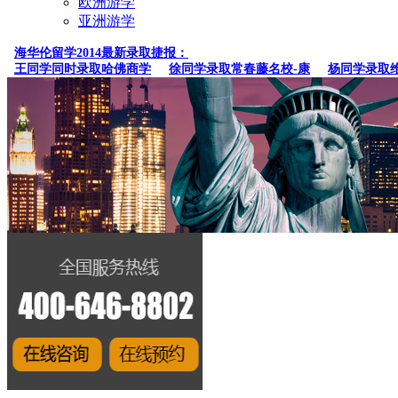
欧洲游学
亚洲游学
海华伦留学2014最新录取捷报：
王同学同时录取哈佛商学
徐同学录取常春藤名校-康
杨同学录取维克