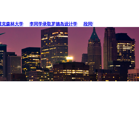
森林大学
李同学录取罗德岛设计学
段同学、贾同学录取纽约
张同