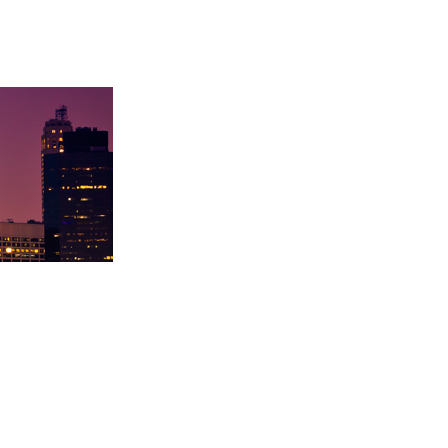
学录取卡内基梅陇大
徐同学录取里海大学！