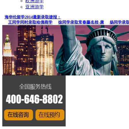
欧洲游学
亚洲游学
海华伦留学2014最新录取捷报：
王同学同时录取哈佛商学
徐同学录取常春藤名校-康
杨同学录取维