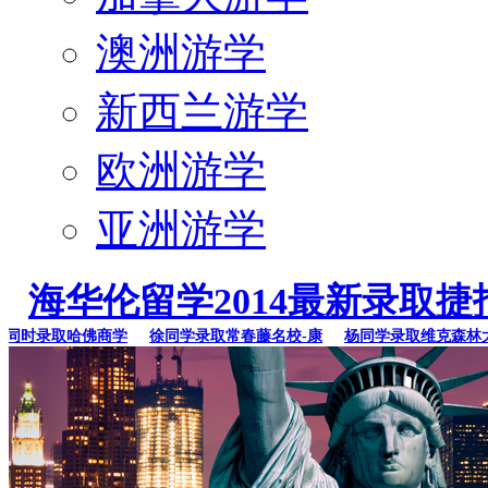
澳洲游学
新西兰游学
欧洲游学
亚洲游学
海华伦留学2014最新录取捷
时录取哈佛商学
徐同学录取常春藤名校-康
杨同学录取维克森林大