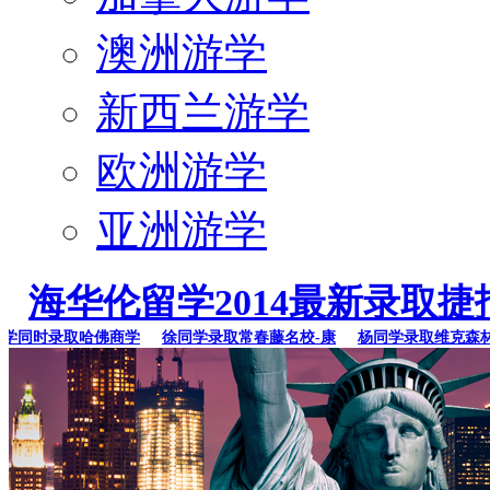
澳洲游学
新西兰游学
欧洲游学
亚洲游学
海华伦留学2014最新录取捷
同时录取哈佛商学
徐同学录取常春藤名校-康
杨同学录取维克森林大