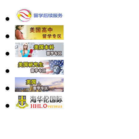
北 京
上 海
广 洲
南 京
大 连
武 汉
青 岛
全国免费电话：
400-646-8802
北京海华伦电话：
010-5869 8