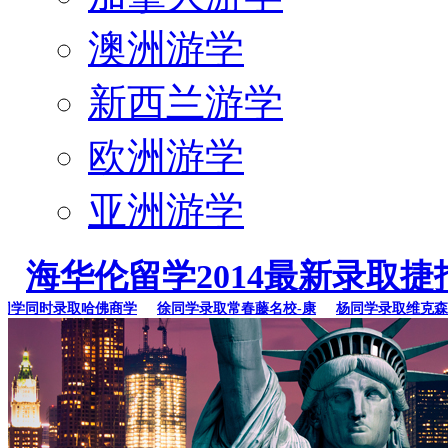
澳洲游学
新西兰游学
欧洲游学
亚洲游学
海华伦留学2014最新录取捷
同时录取哈佛商学
徐同学录取常春藤名校-康
杨同学录取维克森林