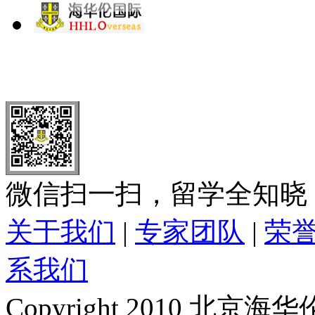
北 京
上 海
广 洲
南 京
大 连
武 汉
青 岛
全国免费电话：
400-646-8802
北京海华伦电话：
010-5869 8
微信扫一扫，留学全知晓
关于我们
|
专家团队
|
荣
系我们
Copyright 2010 