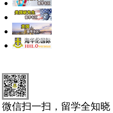
北 京
上 海
广 洲
南 京
大 连
武 汉
青 岛
全国免费电话：
400-646-8802
北京海华伦电话：
010-5869 8
微信扫一扫，留学全知晓