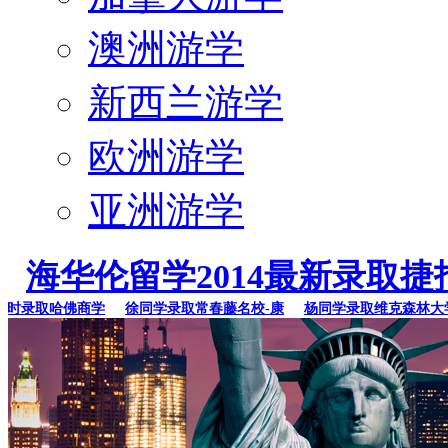
澳洲游学
新西兰游学
欧洲游学
亚洲游学
海华伦留学2014最新录取捷
录取哈佛商学
徐同学录取常春藤名校-康
杨同学录取维克森林大学