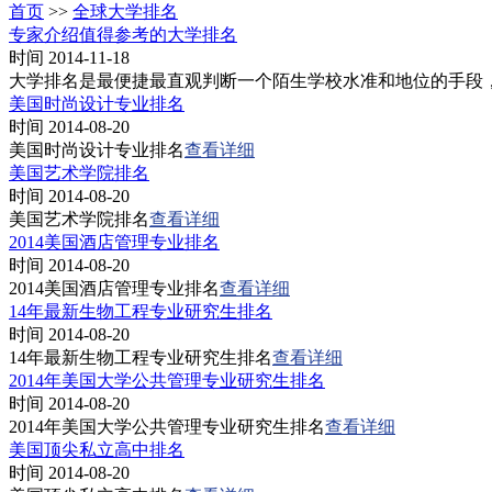
首页
>>
全球大学排名
专家介绍值得参考的大学排名
时间 2014-11-18
大学排名是最便捷最直观判断一个陌生学校水准和地位的手段
美国时尚设计专业排名
时间 2014-08-20
美国时尚设计专业排名
查看详细
美国艺术学院排名
时间 2014-08-20
美国艺术学院排名
查看详细
2014美国酒店管理专业排名
时间 2014-08-20
2014美国酒店管理专业排名
查看详细
14年最新生物工程专业研究生排名
时间 2014-08-20
14年最新生物工程专业研究生排名
查看详细
2014年美国大学公共管理专业研究生排名
时间 2014-08-20
2014年美国大学公共管理专业研究生排名
查看详细
美国顶尖私立高中排名
时间 2014-08-20