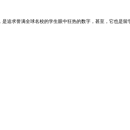
，是追求誉满全球名校的学生眼中狂热的数字，甚至，它也是留