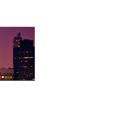
基梅陇大
徐同学录取里海大学！