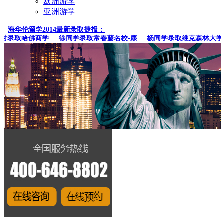
欧洲游学
亚洲游学
海华伦留学2014最新录取捷报：
录取哈佛商学
徐同学录取常春藤名校-康
杨同学录取维克森林大学