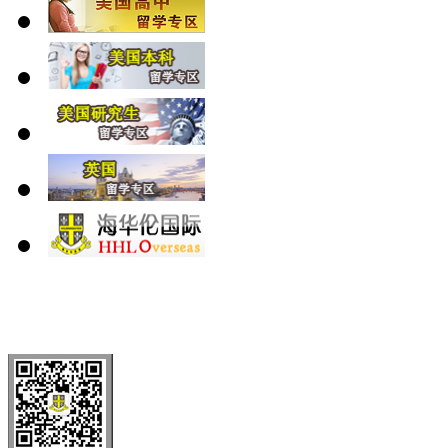
北 京
上 海
广 洲
南 京
大 连
武 汉
青 岛
全国免费电话：
400-646-8802
北京海华伦电话：
010-5869 8