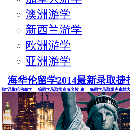
澳洲游学
新西兰游学
欧洲游学
亚洲游学
海华伦留学2014最新录取捷
时录取哈佛商学
徐同学录取常春藤名校-康
杨同学录取维克森林大学