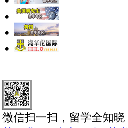
北 京
上 海
广 洲
南 京
大 连
武 汉
青 岛
全国免费电话：
400-646-8802
北京海华伦电话：
010-5869 8
微信扫一扫，留学全知晓