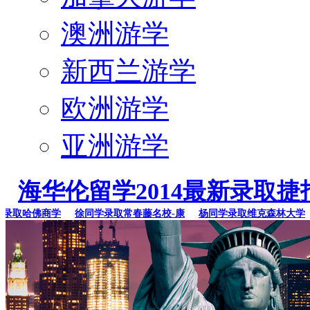
澳洲游学
新西兰游学
欧洲游学
亚洲游学
海华伦留学2014最新录取捷
取哈佛商学
徐同学录取常春藤名校-康
杨同学录取维克森林大学