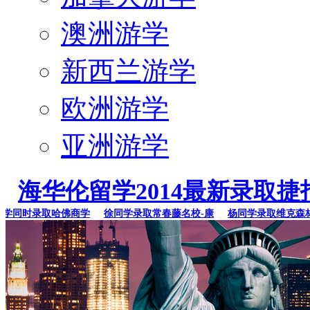
澳洲游学
新西兰游学
欧洲游学
亚洲游学
海华伦留学2014最新录取捷
同时录取哈佛商学
徐同学录取常春藤名校-康
杨同学录取维克森林大