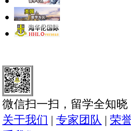
北 京
上 海
广 洲
南 京
大 连
武 汉
青 岛
全国免费电话：
400-646-8802
北京海华伦电话：
010-5869 8
微信扫一扫，留学全知晓
关于我们
|
专家团队
|
荣