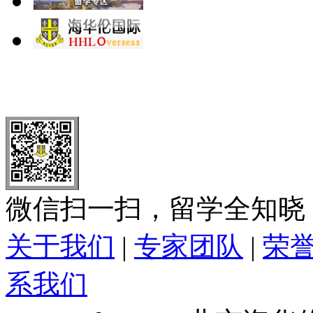
北 京
上 海
广 洲
南 京
大 连
武 汉
青 岛
全国免费电话：
400-646-8802
北京海华伦电话：
010-5869 8
微信扫一扫，留学全知晓
关于我们
|
专家团队
|
荣
系我们