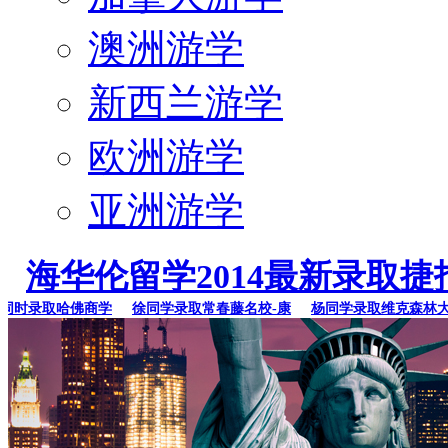
澳洲游学
新西兰游学
欧洲游学
亚洲游学
海华伦留学2014最新录取捷
时录取哈佛商学
徐同学录取常春藤名校-康
杨同学录取维克森林大学