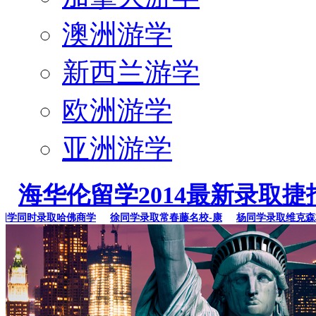
澳洲游学
新西兰游学
欧洲游学
亚洲游学
海华伦留学2014最新录取捷
同时录取哈佛商学
徐同学录取常春藤名校-康
杨同学录取维克森林