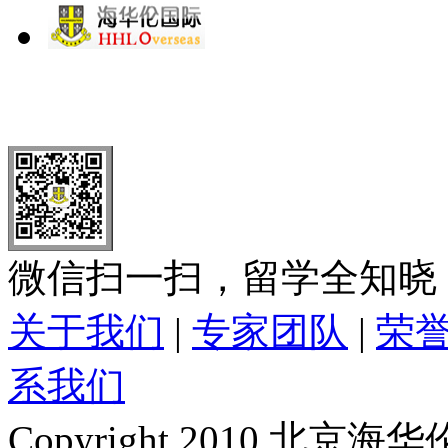
北 京
上 海
广 洲
南 京
大 连
武 汉
青 岛
全国免费电话：
400-646-8802
北京海华伦电话：
010-5869 8
微信扫一扫，留学全知晓
关于我们
|
专家团队
|
荣
系我们
Copyright 2010 