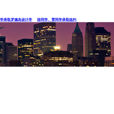
录取罗德岛设计学
段同学、贾同学录取纽约
张同学录取卡内基梅陇