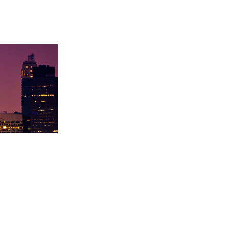
大
徐同学录取里海大学！