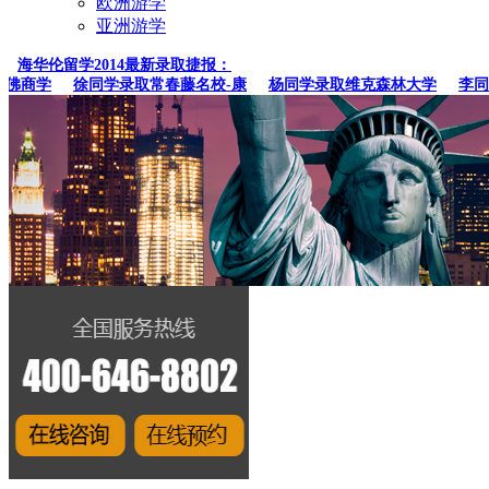
欧洲游学
亚洲游学
海华伦留学2014最新录取捷报：
佛商学
徐同学录取常春藤名校-康
杨同学录取维克森林大学
李同学