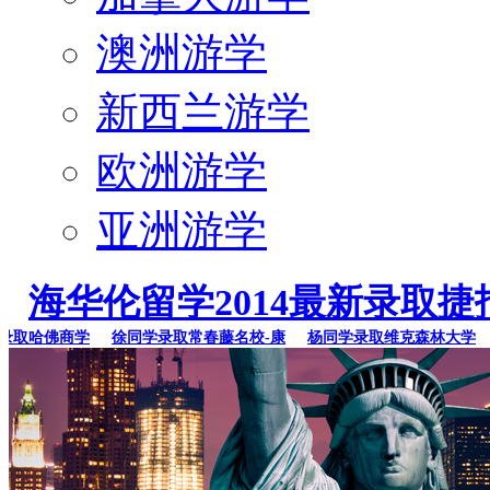
澳洲游学
新西兰游学
欧洲游学
亚洲游学
海华伦留学2014最新录取捷
取哈佛商学
徐同学录取常春藤名校-康
杨同学录取维克森林大学
李