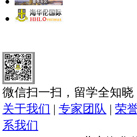
北 京
上 海
广 洲
南 京
大 连
武 汉
青 岛
全国免费电话：
400-646-8802
北京海华伦电话：
010-5869 8
微信扫一扫，留学全知晓
关于我们
|
专家团队
|
荣
系我们