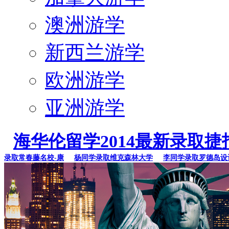
澳洲游学
新西兰游学
欧洲游学
亚洲游学
海华伦留学2014最新录取捷
取常春藤名校-康
杨同学录取维克森林大学
李同学录取罗德岛设计学