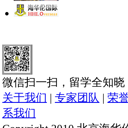
北 京
上 海
广 洲
南 京
大 连
武 汉
青 岛
全国免费电话：
400-646-8802
北京海华伦电话：
010-5869 8
微信扫一扫，留学全知晓
关于我们
|
专家团队
|
荣
系我们