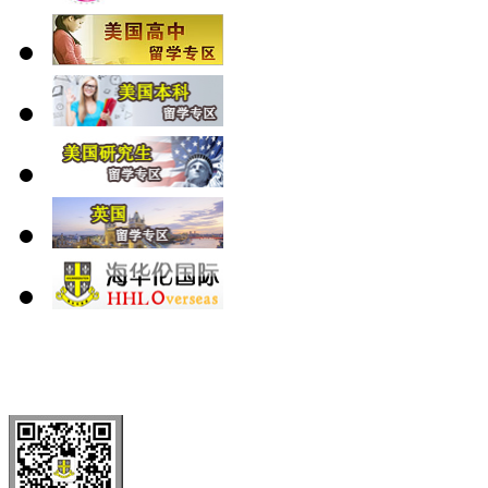
北 京
上 海
广 洲
南 京
大 连
武 汉
青 岛
全国免费电话：
400-646-8802
北京海华伦电话：
010-5869 8