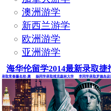
澳洲游学
新西兰游学
欧洲游学
亚洲游学
海华伦留学2014最新录取捷
取常春藤名校-康
杨同学录取维克森林大学
李同学录取罗德岛设计学