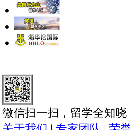
北 京
上 海
广 洲
南 京
大 连
武 汉
青 岛
全国免费电话：
400-646-8802
北京海华伦电话：
010-5869 8
微信扫一扫，留学全知晓
关于我们
|
专家团队
|
荣