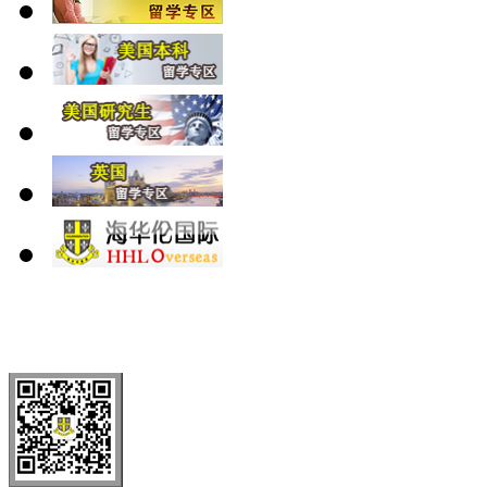
北 京
上 海
广 洲
南 京
大 连
武 汉
青 岛
全国免费电话：
400-646-8802
北京海华伦电话：
010-5869 8