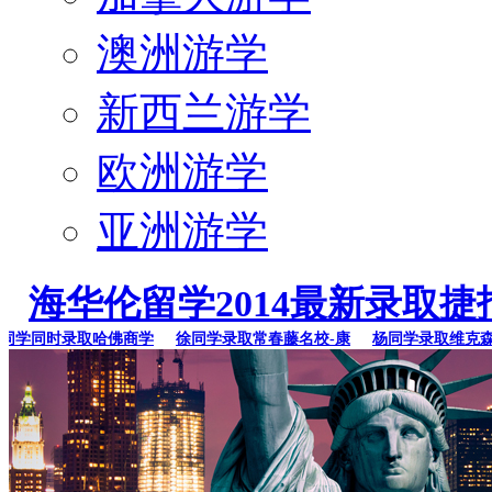
澳洲游学
新西兰游学
欧洲游学
亚洲游学
海华伦留学2014最新录取捷
学同时录取哈佛商学
徐同学录取常春藤名校-康
杨同学录取维克森林