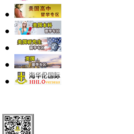
北 京
上 海
广 洲
南 京
大 连
武 汉
青 岛
全国免费电话：
400-646-8802
北京海华伦电话：
010-5869 8