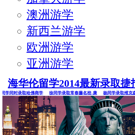
澳洲游学
新西兰游学
欧洲游学
亚洲游学
海华伦留学2014最新录取捷
学同时录取哈佛商学
徐同学录取常春藤名校-康
杨同学录取维克森林