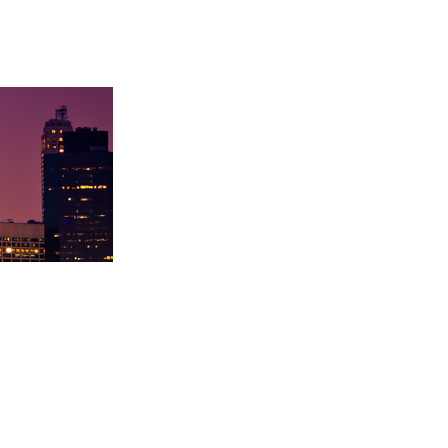
录取卡内基梅陇大
徐同学录取里海大学！