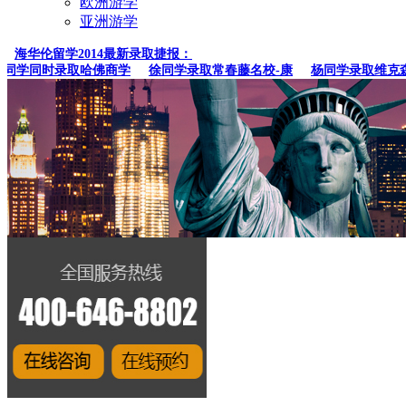
欧洲游学
亚洲游学
海华伦留学2014最新录取捷报：
学同时录取哈佛商学
徐同学录取常春藤名校-康
杨同学录取维克森林