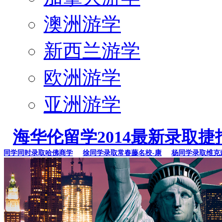
澳洲游学
新西兰游学
欧洲游学
亚洲游学
海华伦留学2014最新录取捷
学同时录取哈佛商学
徐同学录取常春藤名校-康
杨同学录取维克森林