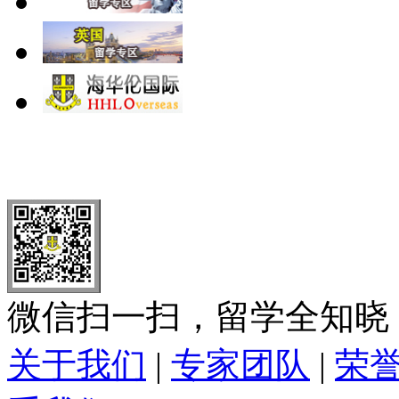
北 京
上 海
广 洲
南 京
大 连
武 汉
青 岛
全国免费电话：
400-646-8802
北京海华伦电话：
010-5869 8
微信扫一扫，留学全知晓
关于我们
|
专家团队
|
荣