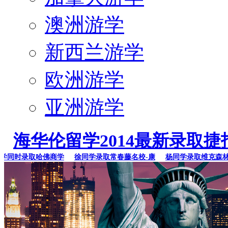
澳洲游学
新西兰游学
欧洲游学
亚洲游学
海华伦留学2014最新录取捷
同时录取哈佛商学
徐同学录取常春藤名校-康
杨同学录取维克森林大