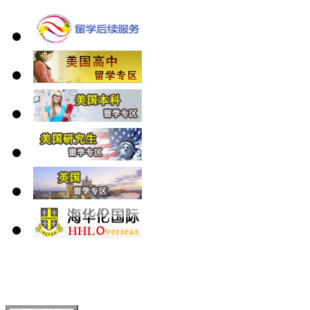
北 京
上 海
广 洲
南 京
大 连
武 汉
青 岛
全国免费电话：
400-646-8802
北京海华伦电话：
010-5869 8