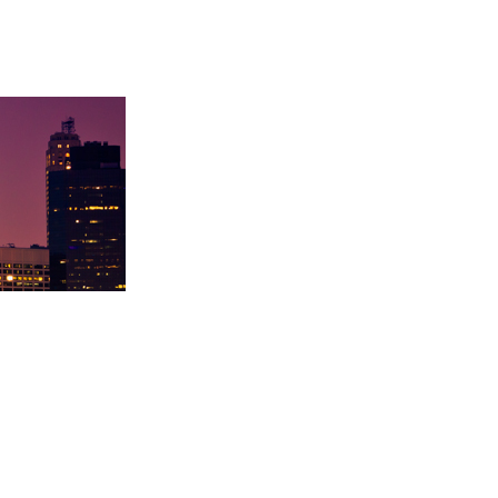
内基梅陇大
徐同学录取里海大学！