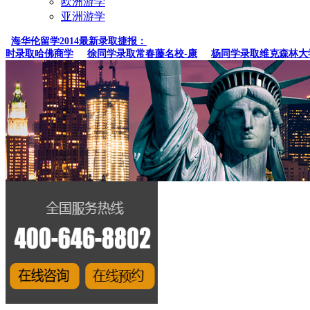
欧洲游学
亚洲游学
海华伦留学2014最新录取捷报：
时录取哈佛商学
徐同学录取常春藤名校-康
杨同学录取维克森林大学